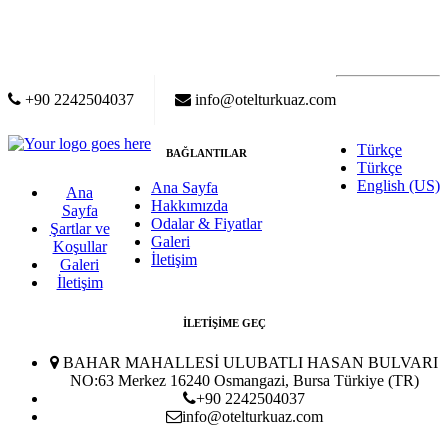
+90 2242504037
info@otelturkuaz.com
Türkçe
BAĞLANTILAR
Türkçe
English (US)
Ana Sayfa
Ana
Hakkımızda
Sayfa
Odalar & Fiyatlar
Şartlar ve
Galeri
Koşullar
İletişim
Galeri
İletişim
İLETİŞİME GEÇ
BAHAR MAHALLESİ ULUBATLI HASAN BULVARI
NO:63 Merkez 16240 Osmangazi, Bursa Türkiye (TR)
+90 2242504037
info@otelturkuaz.com